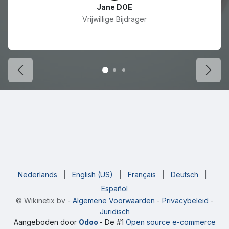
Jane DOE
Vrijwillige Bijdrager
Back
Cont
Nederlands
|
English (US)
|
Français
|
Deutsch
|
Español
©
Wikinetix bv
-
Algemene Voorwaarden
-
Privacybeleid
-
Juridisch
Aangeboden door
Odoo
- De #1
Open source e-commerce