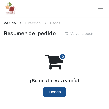
Ir al contenido
Pedido
Dirección
Pagos
Resumen del pedido
Volver a pedir
¡Su cesta está vacía!
Tienda