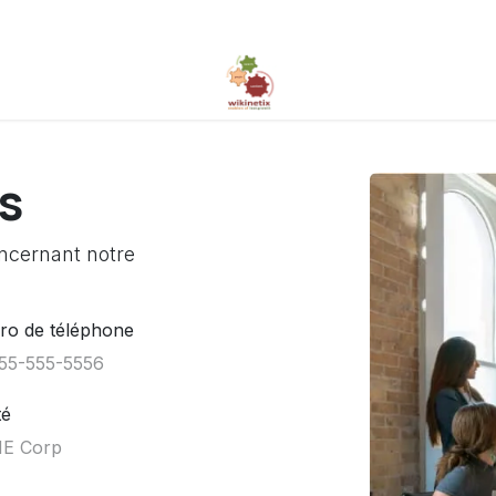
s
ncernant notre
o de téléphone
té