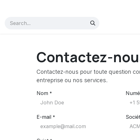
Se rendre au contenu
Accueil
Soutenez-nous
Services
Entreprise
Aide
Contactez-nou
Contactez-nous pour toute question co
entreprise ou nos services.
Nom
Numér
*
E-mail
Socié
*